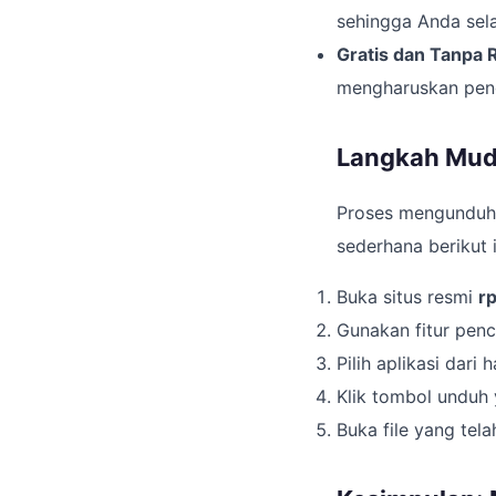
sehingga Anda sel
Gratis dan Tanpa R
mengharuskan pen
Langkah Mud
Proses mengunduh 
sederhana berikut i
Buka situs resmi
r
Gunakan fitur penc
Pilih aplikasi dari
Klik tombol unduh 
Buka file yang tela