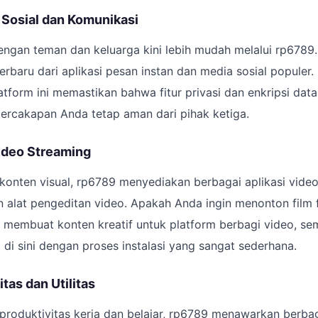
a Sosial dan Komunikasi
engan teman dan keluarga kini lebih mudah melalui rp6789
rbaru dari aplikasi pesan instan dan media sosial populer
atform ini memastikan bahwa fitur privasi dan enkripsi dat
percakapan Anda tetap aman dari pihak ketiga.
Video Streaming
konten visual, rp6789 menyediakan berbagai aplikasi video
 alat pengeditan video. Apakah Anda ingin menonton film 
au membuat konten kreatif untuk platform berbagi video, se
a di sini dengan proses instalasi yang sangat sederhana.
itas dan Utilitas
oduktivitas kerja dan belajar, rp6789 menawarkan berbagai