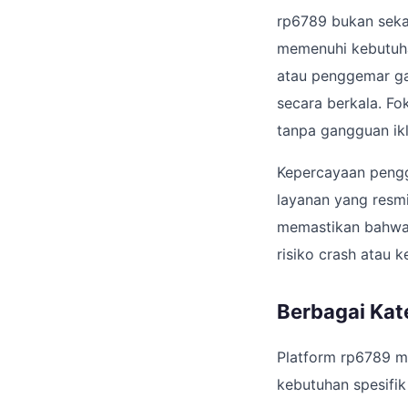
rp6789 bukan sekad
memenuhi kebutuhan
atau penggemar gam
secara berkala. F
tanpa gangguan ikl
Kepercayaan pengg
layanan yang resm
memastikan bahwa v
risiko crash atau k
Berbagai Kat
Platform rp6789 m
kebutuhan spesifik