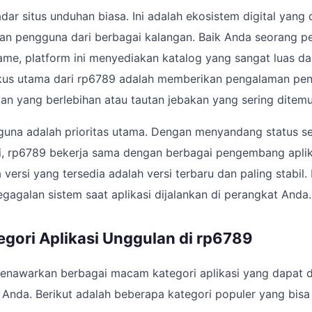
ar situs unduhan biasa. Ini adalah ekosistem digital yang
 pengguna dari berbagai kalangan. Baik Anda seorang pela
e, platform ini menyediakan katalog yang sangat luas dan
okus utama dari rp6789 adalah memberikan pengalaman pe
an yang berlebihan atau tautan jebakan yang sering ditemuka
una adalah prioritas utama. Dengan menyandang status s
i, rp6789 bekerja sama dengan berbagai pengembang aplik
ersi yang tersedia adalah versi terbaru dan paling stabil.
egagalan sistem saat aplikasi dijalankan di perangkat Anda.
egori Aplikasi Unggulan di rp6789
enawarkan berbagai macam kategori aplikasi yang dapat 
 Anda. Berikut adalah beberapa kategori populer yang bis