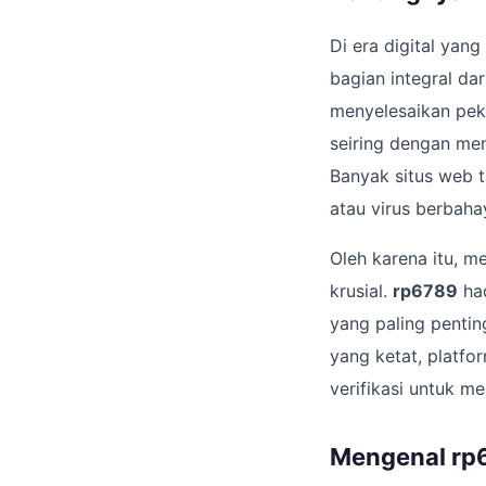
Di era digital yang
bagian integral da
menyelesaikan peke
seiring dengan men
Banyak situs web 
atau virus berbaha
Oleh karena itu, m
krusial.
rp6789
had
yang paling penti
yang ketat, platfo
verifikasi untuk me
Mengenal rp6